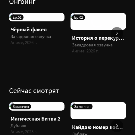
Онгоинг
Ep.02
Ep.02
Чёрный факел
Закадровая озвучка
История о перекуре за супермаркетом
Аниме, 2026 г.
Закадровая озвучка
Аниме, 2026 г.
Сейчас смотрят
Закончен
Закончен
Магическая Битва 2
Дубляж
Кайдзю номер восемь
Аниме, 2023 г.
Дубляж