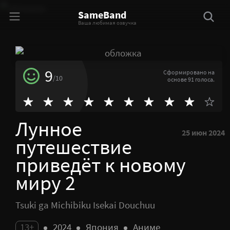
SameBand
Ваша любимая озвучка
9
Сформировано на
/10
основе 91 голоса.
Лунное
25 июн 2024
путешествие
приведёт к новому
миру 2
Tsuki ga Michibiku Isekai Douchuu
13+
2024
Япония
Аниме