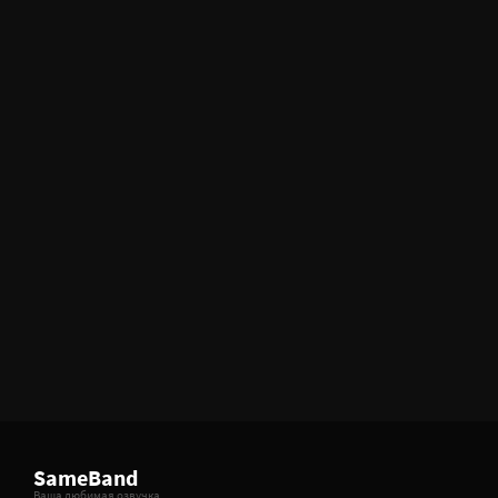
SameBand
Ваша любимая озвучка