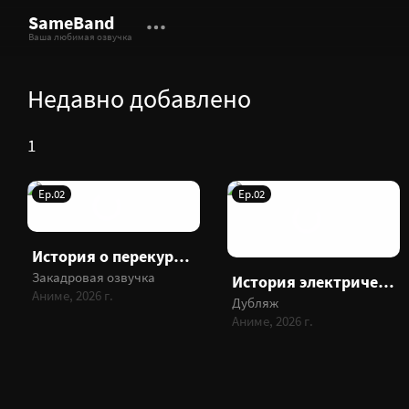
SameBand
Ваша любимая озвучка
Недавно добавлено
1
Ep.02
Ep.02
История о перекуре за супермаркетом
Закадровая озвучка
История электричества в двадцатом веке
Аниме, 2026 г.
Дубляж
Аниме, 2026 г.