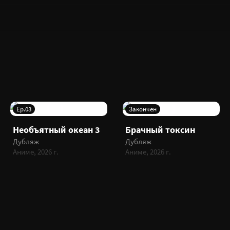
Ep.03
Закончен
Необъятный океан 3
Брачный токсин
Дубляж
Дубляж
Аниме, 2026 г.
Аниме, 2026 г.