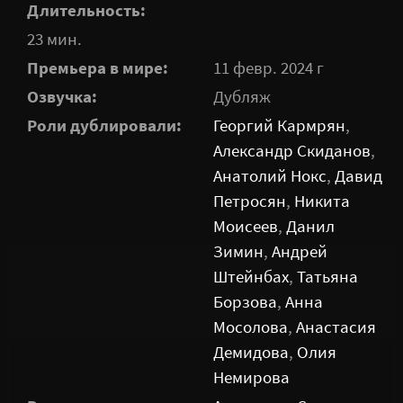
Длительность:
23 мин.
Премьера в мире:
11 февр. 2024 г
Озвучка:
Дубляж
Роли дублировали:
Георгий Кармрян
,
Александр Скиданов
,
Анатолий Нокс
,
Давид
Петросян
,
Никита
Моисеев
,
Данил
Зимин
,
Андрей
Штейнбах
,
Татьяна
Борзова
,
Анна
Мосолова
,
Анастасия
Демидова
,
Олия
Немирова