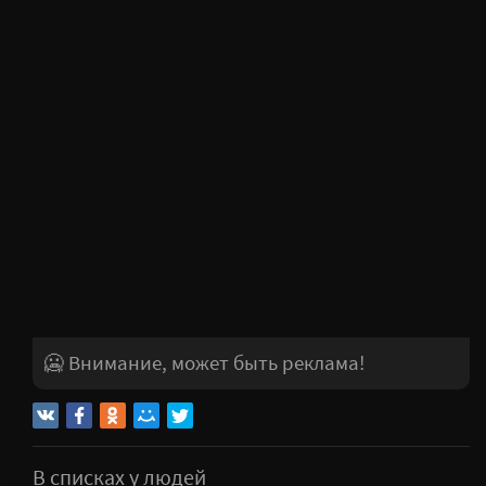
группой ниндзя.
Правда в том, что Джо Логан — бывший
ниндзя, который сбежал со своей семьёй из
клана и скрылся в американской глубинке.
Однако ненадолго: его, как и нескольких других
«предателей», всё же обнаружили и
безжалостно покарали, задавив числом.
Только Джо рано списали в утиль, он очнулся в
морге, практически воскреснув из мёртвых.
Теперь, когда его любимые мертвы, у него
больше ничего не осталось, кроме неутолимой
жажды мщения.
🥶 Внимание, может быть реклама!
В списках у людей