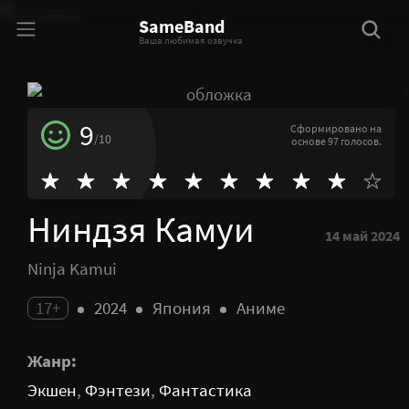
SameBand
Ваша любимая озвучка
9
Сформировано на
/10
основе 97 голосов.
Ниндзя Камуи
14 май 2024
Ninja Kamui
17+
2024
Япония
Аниме
Жанр:
Экшен
,
Фэнтези
,
Фантастика