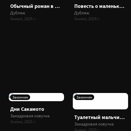
Обычный роман в Коулуне
Повесть о маленьком человеке
Дубляж
Дубляж
Аниме, 2025 г.
Аниме, 2024 г.
Закончен
Закончен
Дни Сакамото
Закадровая озвучка
Туалетный мальчик Ханако 2
Аниме, 2025 г.
Закадровая озвучка
Аниме, 2025 г.