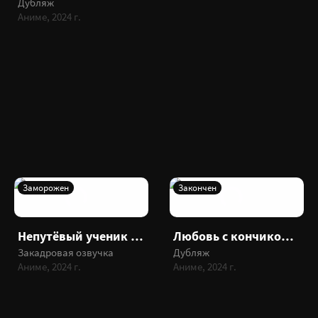
Дубляж
Аниме, 2024 г.
Заморожен
Закончен
Непутёвый ученик в школе магии 3
Любовь с кончиков пальцев
Закадровая озвучка
Дубляж
Аниме, 2024 г.
Аниме, 2024 г.