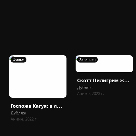
Фильм
Закончен
Скотт Пилигрим жмёт на газ!
Дубляж
Аниме, 2023 г.
Госпожа Кагуя: в любви как на войне. Первый поцелуй никогда не заканчивается
Дубляж
Аниме, 2022 г.