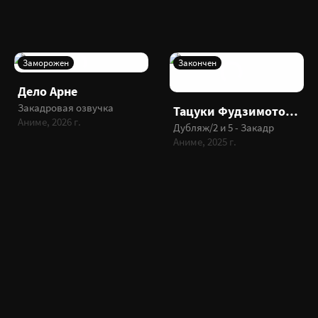
Заморожен
Закончен
Дело Арне
Закадровая озвучка
Тацуки Фудзимото 17-26
Аниме, 2026 г.
Дубляж/2 и 5 - Закадр
Аниме, 2025 г.