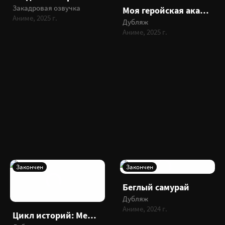
Закадровая озвучка
Моя геройская академия: Вне закона
Аниме, 2025 г.
Дубляж
Аниме, 2025 г.
Закончен
Закончен
Беглый самурай
Дубляж
Аниме, 2024 г.
Цикл историй: Межсезонье и сезон монстров