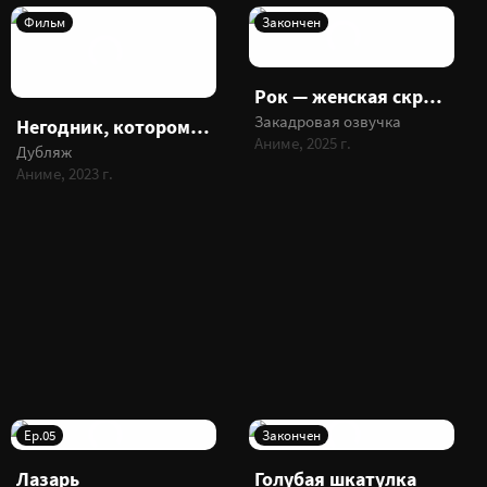
Фильм
Закончен
Рок — женская скромность
Закадровая озвучка
Негодник, которому не снилась сестра на прогулке
Аниме, 2025 г.
Дубляж
Аниме, 2023 г.
Ep.05
Закончен
Лазарь
Голубая шкатулка