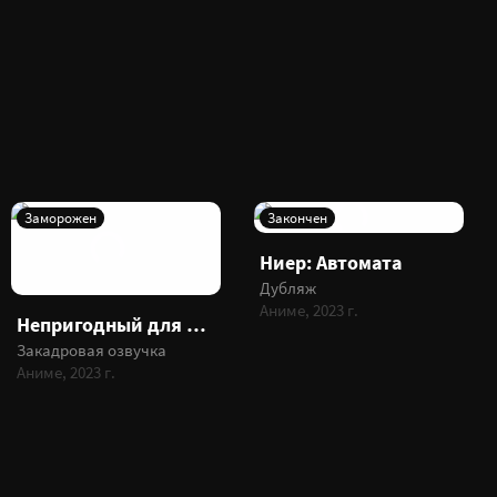
Заморожен
Закончен
Ниер: Автомата
Дубляж
Аниме, 2023 г.
Непригодный для академии Владыки тьмы 2
Закадровая озвучка
Аниме, 2023 г.