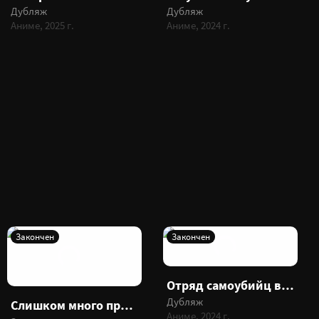
Дубляж
Дубляж
Аниме, 2025 г.
Аниме, 2024 г.
Закончен
Закончен
Отряд самоубийц в другом мире!
Дубляж
Слишком много проигравших героинь!
Аниме, 2024 г.