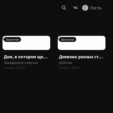
Гость
Закончен
Закончен
Дом, в котором щебечет Кузьма
Дневник разных стран
Закадровая озвучка
Дубляж
Аниме, 2026 г.
Аниме, 2026 г.