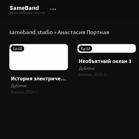
SameBand
Ваша любимая озвучка
sameband.studio
» Анастасия Портная
Ep.02
Ep.03
Необъятный океан 3
Дубляж
Аниме, 2026 г.
История электричества в двадцатом веке
Дубляж
Аниме, 2026 г.