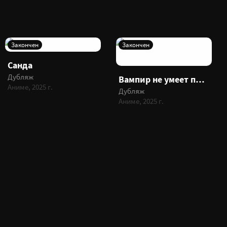
Закончен
Закончен
Санда
Дубляж
Вампир не умеет правильно сосать
Аниме, 2025 г.
Дубляж
Аниме, 2025 г.