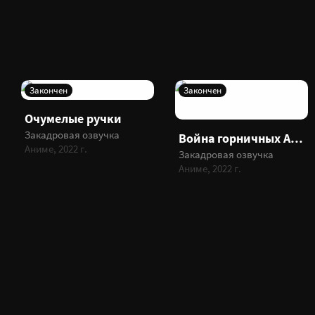
Закончен
Закончен
Очумелые ручки
Закадровая озвучка
Война горничных Акибы
Аниме, 2022 г.
Закадровая озвучка
Аниме, 2022 г.