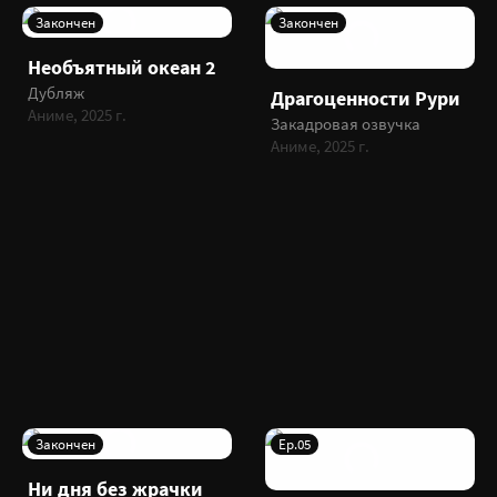
Закончен
Закончен
Необъятный океан 2
Дубляж
Драгоценности Рури
Аниме, 2025 г.
Закадровая озвучка
Аниме, 2025 г.
Закончен
Ep.05
Ни дня без жрачки