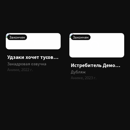
Закончен
Закончен
Удзаки хочет тусоваться 2
Закадровая озвучка
Истребитель Демонов 3: Деревня кузнецов
Аниме, 2022 г.
Дубляж
Аниме, 2023 г.