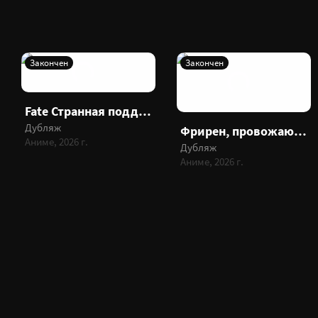
Закончен
Закончен
Fate Странная подделка
Дубляж
Фрирен, провожающая в последний путь 2
Аниме, 2026 г.
Дубляж
Аниме, 2026 г.