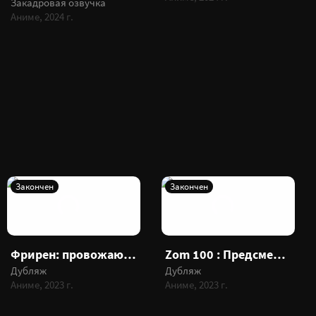
Закадровая озвучка
Аниме, 2024 г.
Закончен
Закончен
Фрирен: провожающая в последний путь
Zom 100 : Предсмертный список зомби
Дубляж
Дубляж
Аниме, 2023 г.
Аниме, 2023 г.