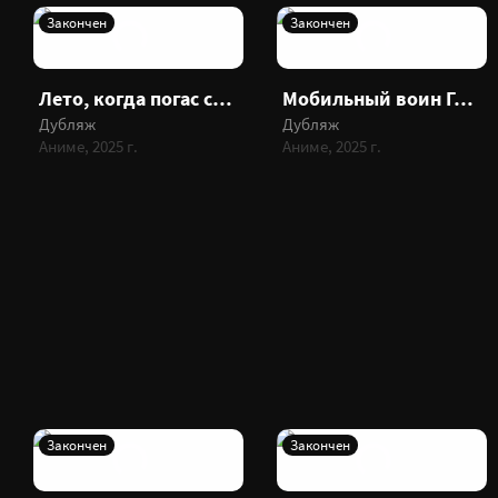
Закончен
Закончен
Лето, когда погас свет
Мобильный воин Гандам: GQuuuuuuX
Дубляж
Дубляж
Аниме, 2025 г.
Аниме, 2025 г.
Закончен
Закончен