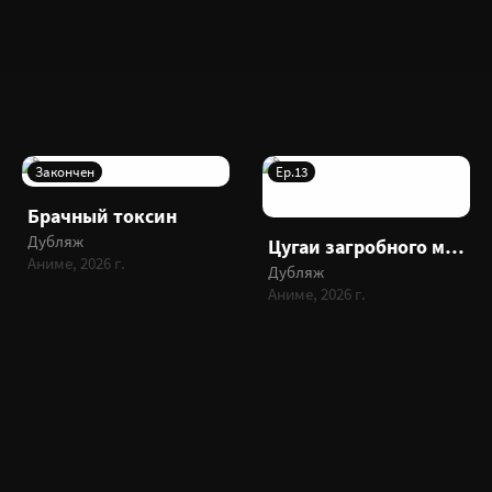
Закончен
Ep.13
Брачный токсин
Дубляж
Цугаи загробного мира
Аниме, 2026 г.
Дубляж
Аниме, 2026 г.