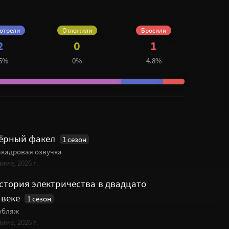
отрели
Отложили
Бросили
2
0
1
.5%
0%
4.8%
ёрный факел
1 сезон
акадровая озвучка
име, 2026 г.
стория электричества в двадцато
 веке
1 сезон
убляж
име, 2026 г.