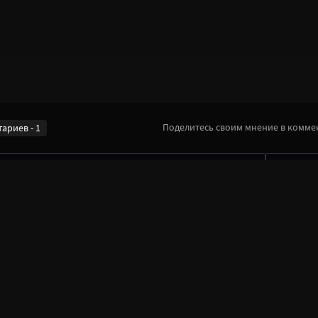
Поделитесь своим мнение в коммен
ариев - 1
● Офлайн
)
то аниме низя смотреть на голодный желудок....
тить
цитировать
жалоба