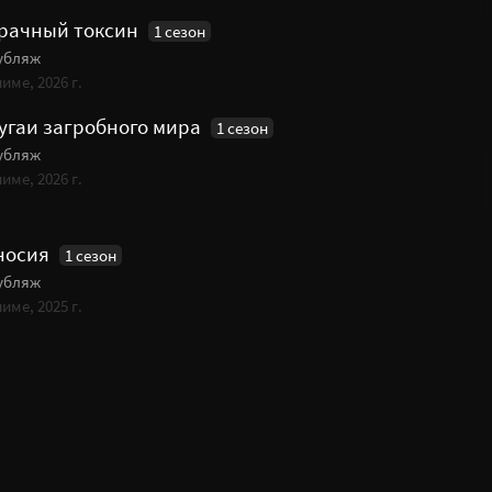
рачный токсин
1 сезон
убляж
име, 2026 г.
угаи загробного мира
1 сезон
убляж
име, 2026 г.
носия
1 сезон
убляж
име, 2025 г.