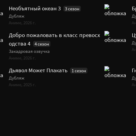
Необъятный океан 3
Б
3 сезон
Дубляж
Д
Аниме, 2026 г.
Ан
Добро пожаловать в класс превосх
Ц
Д
одства 4
4 сезон
Ан
Закадровая озвучка
Аниме, 2026 г.
Дьявол Может Плакать
Г
1 сезон
Дубляж
Д
Аниме, 2025 г.
Ан