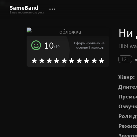
SameBand
Ваша любимая озвучка
Ни 
10
Сформировано на
Hibi wa
/10
основе 9 голосов.
12+
Жанр:
Длител
Премье
Озвучк
Роли д
Режисс
Звукор