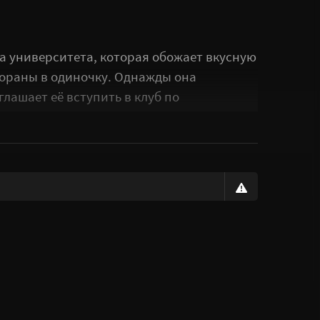
а университета, которая обожает вкусную
тораны в одиночку. Однажды она
лашает её вступить в клуб по
угами — Куреа Фурутачи, Цуцуми Хигой и
мии, готовить блюда и наслаждаться
 любовь к еде, предлагая зрителям
тиях.