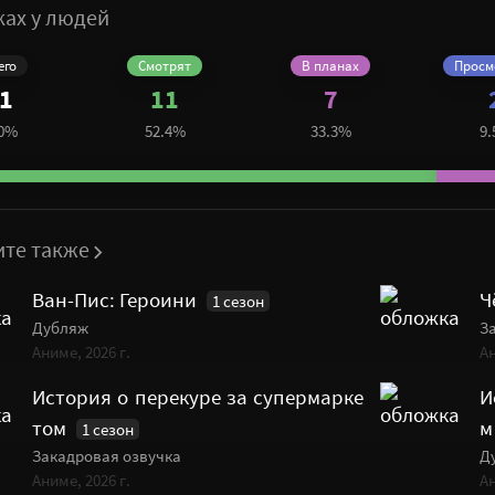
ках у людей
его
Cмотрят
В планах
Просм
1
11
7
0%
52.4%
33.3%
9
ите также
Ван-Пис: Героини
Ч
1 сезон
Дубляж
З
Аниме, 2026 г.
Ан
История о перекуре за супермарке
И
том
м
1 сезон
Закадровая озвучка
Д
Аниме, 2026 г.
Ан