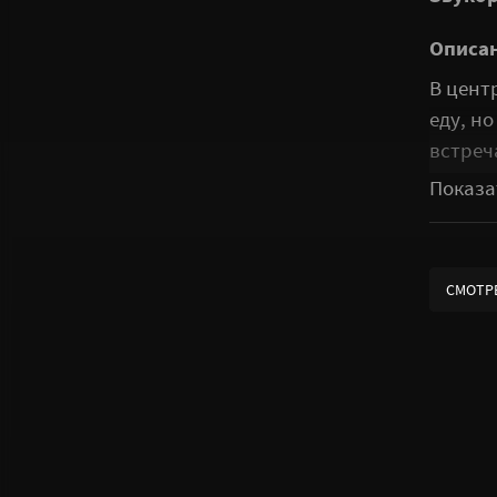
Описа
В цент
еду, н
встреч
исслед
Наной 
студен
Аниме 
СМОТР
тёплую