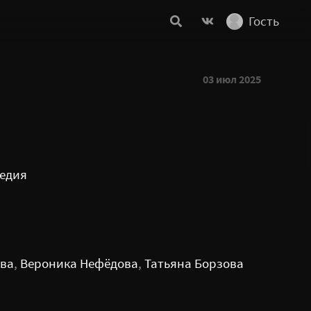
Гость
03 июл 2025
едия
ова
,
Вероника Нефёдова
,
Татьяна Борзова