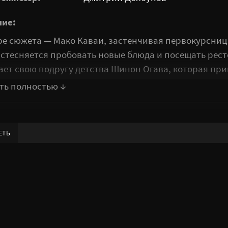
ние:
ре сюжета — Мако Каваи, застенчивая первокурсниц
о стесняется пробовать новые блюда и посещать рес
ает свою подругу детства Шинон Огава, которая приг
ованию кулинарной культуры. Вместе с новыми подр
Хоси — девушки начинают исследовать мир гастроно
ческой жизнью.​
сочетает в себе уютную атмосферу повседневности и
ЕТЬ
 историю о дружбе, взрослении и кулинарных откры