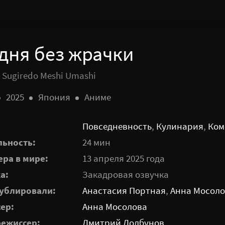
дня без жрачки
 Sugiredo Meshi Umashi
2025
Япония
Аниме
Повседневность
,
Кулинария
,
Ком
ьность:
24 мин
ра в мире:
13 апреля 2025 года
а:
Закадровая озвучка
ублировали:
Анастасия Портная
,
Анна Мосол
ер:
Анна Мосолова
ежиссер:
Дмитрий Долбунов