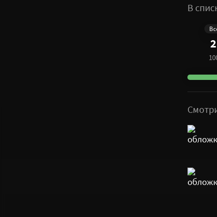
В спис
Вс
2
10
Смотр