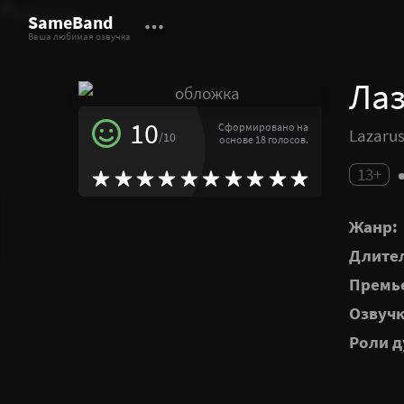
SameBand
Ваша любимая озвучка
Ла
10
Сформировано на
Lazaru
/10
основе 18 голосов.
13+
Жанр:
Длител
Премье
Озвучк
Роли д