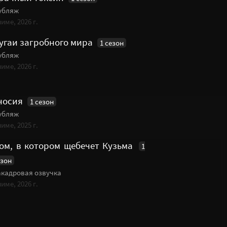
убляж
име, 2026 г.
угаи загробного мира
1 сезон
убляж
име, 2026 г.
носия
1 сезон
убляж
име, 2025 г.
ом, в котором щебечет Кузьма
1
езон
акадровая озвучка
име, 2026 г.