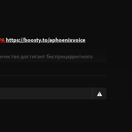
РА
https://boosty.to/aphoenixvoice
вечество достигает беспрецедентного
, разработанному лауреатом Нобелевской
й от болезней и боли, становясь
октор Скиннер неожиданно возвращается и
 и все, кто его принимал, умрут примерно
я группа из пяти агентов со всего мира,
киннера и разработать вакцину до
 годов. Постановкой боевых сцен
. Музыкальное сопровождение включает