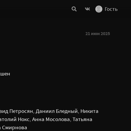
Гость
21 июн 2025
кшен
вид Петросян
,
Даниил Бледный
,
Никита
атолий Нокс
,
Анна Мосолова
,
Татьяна
а Смирнова