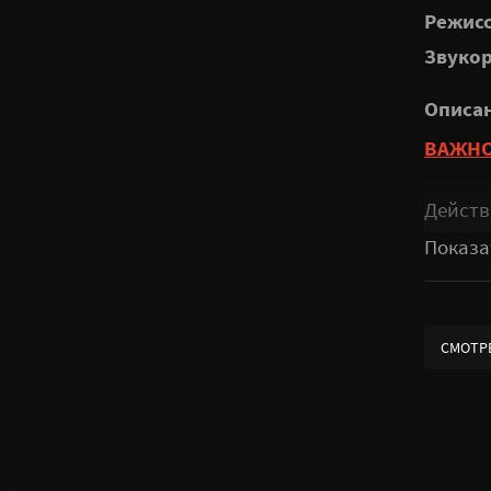
Режисс
Звукор
Описа
ВАЖНО
Действ
уровня
премии
неотъе
объявл
СМОТР
через т
получи
наступ
Сценар
занима