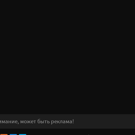
иции джазового саксофониста Камаси Вашингтона, 
ting Points. Открывающая тема сериала — «Vortex» в
ающая композиция — «Lazarus» группы The Boo Radle
имание, может быть реклама!