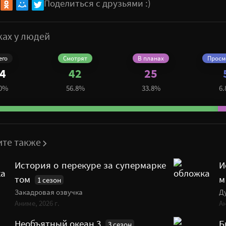
Поделиться с друзьями :)
ках у людей
его
Cмотрят
В планах
Просм
4
42
25
0%
56.8%
33.8%
6
ите также
История о перекуре за супермарке
И
том
м
1 сезон
Закадровая озвучка
Д
Аниме, 2026 г.
Ан
Необъятный океан 3
Б
3 сезон