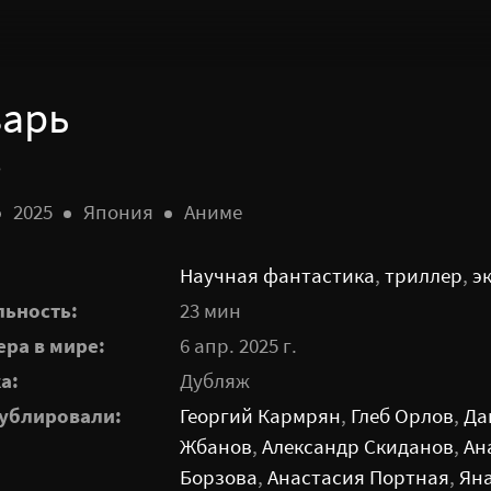
зарь
s
2025
Япония
Аниме
Научная фантастика
,
триллер
,
э
ьность:
23 мин
ра в мире:
6 апр. 2025 г.
а:
Дубляж
ублировали:
Георгий Кармрян
,
Глеб Орлов
,
Да
Жбанов
,
Александр Скиданов
,
Ан
Борзова
,
Анастасия Портная
,
Ян