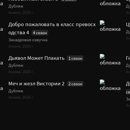
Дубляж
Д
Аниме, 2026 г.
Ан
Добро пожаловать в класс превосх
Ц
Д
одства 4
4 сезон
Ан
Закадровая озвучка
Аниме, 2026 г.
Дьявол Может Плакать
Г
1 сезон
Дубляж
Д
Аниме, 2025 г.
Ан
Меч и жезл Вистории 2
Д
2 сезон
Дубляж
с
Аниме, 2026 г.
З
Ан