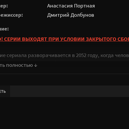
ер:
Анастасия Портная
ежиссер:
Дмитрий Долбунов
ние:
! СЕРИИ ВЫХОДЯТ ПРИ УСЛОВИИ ЗАКРЫТОГО СБО
ие сериала разворачивается в 2052 году, когда чело
 мира и процветания благодаря лекарству "Хапуна"
 доктором Скиннером.
Это средство избавляет люде
млемой частью их жизни.
Однако спустя три года д
яет, что Хапуна имеет короткий период полураспада,
ЕТЬ
ри года.
В ответ на эту угрозу создаётся специальна
вшая название «Лазарь», задача которой — найти С
ления катастрофы.
ий сериала вдохновлён опиоидной эпидемией 1990-х
лся Чад Стахелски, режиссёр франшизы «Джон Уик»