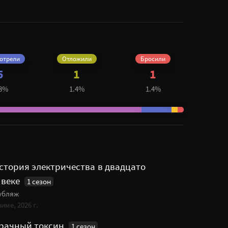
отрели
Отложили
Бросили
5
1
1
.8%
1.4%
1.4%
стория электричества в двадцато
 веке
1 сезон
убляж
име, 2026 г.
рачный токсин
1 сезон