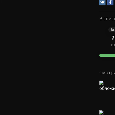
В спис
Вс
7
10
Смотр